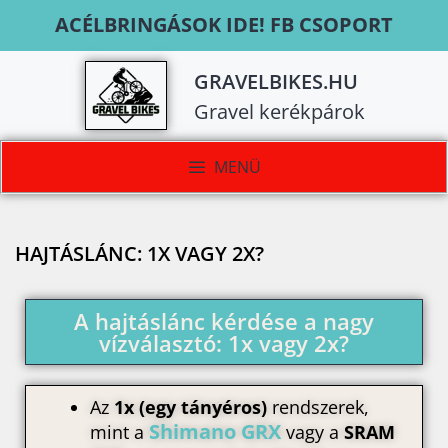
ACÉLBRINGÁSOK IDE! FB CSOPORT
GRAVELBIKES.HU
Gravel kerékpárok
MENÜ
HAJTÁSLÁNC: 1X VAGY 2X?
A hajtáslánc kérdése a nagy
vízválasztó: 1x vagy 2x?
Az
1x (egy tányéros)
rendszerek,
Shimano GRX
mint a
vagy a
SRAM