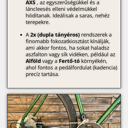
AXS
, az egyszerűségükkel és a
láncleesés elleni védelmükkel
hódítanak. Ideálisak a saras, nehéz
terepekre.
A
2x (dupla tányéros)
rendszerek a
finomabb fokozatkiosztást kínálják,
ami akkor fontos, ha sokat haladsz
aszfalton vagy sík vidéken, például az
Alföld
vagy a
Fertő-tó
környékén,
ahol fontos a pedálfordulat (kadencia)
precíz tartása.