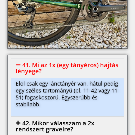
41. Mi az 1x (egy tányéros) hajtás
lényege?
Elöl csak egy lánctányér van, hátul pedig
egy széles tartományú (pl. 11-42 vagy 11-
51) fogaskoszorú. Egyszerűbb és
stabilabb.
42. Mikor válasszam a 2x
rendszert gravelre?