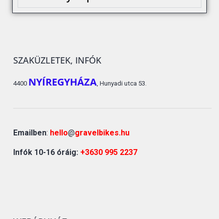
SZAKÜZLETEK, INFÓK
NYÍREGYHÁZA
4400
, Hunyadi utca 53.
Emailben
:
hello
@
gravelbikes.hu
Infók 10-16 óráig:
+3630 995 2237