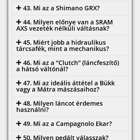
43. Mi az a Shimano GRX?
44. Milyen előnye van a SRAM
AXS vezeték nélküli váltásnak?
45. Miért jobb a hidraulikus
tárcsafék, mint a mechanikus?
46. Mi az a “Clutch” (láncfeszítő)
a hátsó váltónál?
47. Mi az ideális áttétel a Bükk
vagy a Mátra mászásaihoz?
48. Milyen láncot érdemes
használni?
49. Mi az a Campagnolo Ekar?
50. Milyen pedált válasszak?