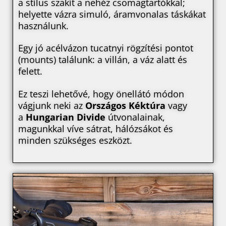
a stílus szakít a nehéz csomagtartókkal;
helyette vázra simuló, áramvonalas táskákat
használunk.
Egy jó acélvázon tucatnyi rögzítési pontot
(mounts) találunk: a villán, a váz alatt és
felett.
Ez teszi lehetővé, hogy önellátó módon
vágjunk neki az
Országos Kéktúra
vagy
a
Hungarian Divide
útvonalainak,
magunkkal víve sátrat, hálózsákot és
minden szükséges eszközt.