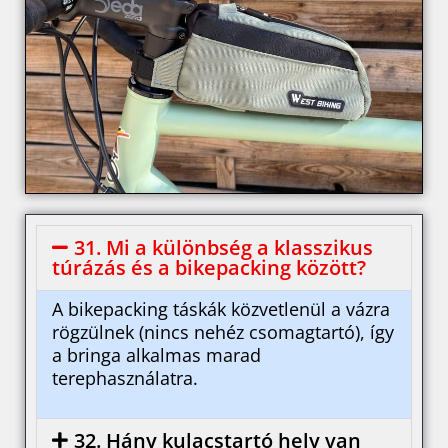
31. Mi a különbség a klasszikus
túrázás és a bikepacking között?
A bikepacking táskák közvetlenül a vázra
rögzülnek (nincs nehéz csomagtartó), így
a bringa alkalmas marad
terephasználatra.
32. Hány kulacstartó hely van