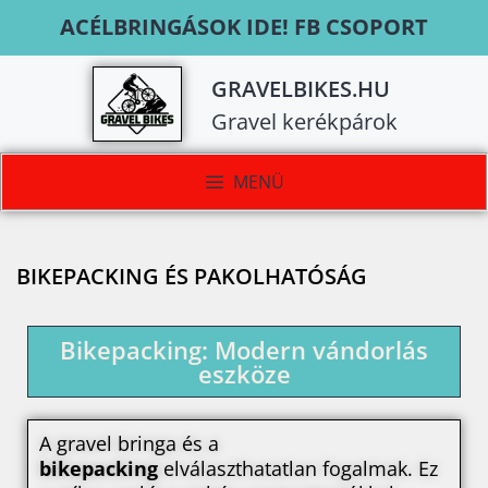
ACÉLBRINGÁSOK IDE! FB CSOPORT
GRAVELBIKES.HU
Gravel kerékpárok
MENÜ
BIKEPACKING ÉS PAKOLHATÓSÁG
Bikepacking: Modern vándorlás
eszköze
A gravel bringa és a
bikepacking
elválaszthatatlan fogalmak. Ez