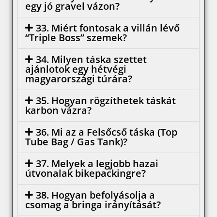
egy jó gravel vázon?
33. Miért fontosak a villán lévő
“Triple Boss” szemek?
34. Milyen táska szettet
ajánlotok egy hétvégi
magyarországi túrára?
35. Hogyan rögzíthetek táskát
karbon vázra?
36. Mi az a Felsőcső táska (Top
Tube Bag / Gas Tank)?
37. Melyek a legjobb hazai
útvonalak bikepackingre?
38. Hogyan befolyásolja a
csomag a bringa irányítását?