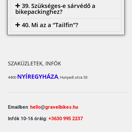
39. Szükséges-e sárvédő a
bikepackinghez?
40. Mi az a “Tailfin”?
SZAKÜZLETEK, INFÓK
NYÍREGYHÁZA
4400
, Hunyadi utca 53.
Emailben
:
hello
@
gravelbikes.hu
Infók 10-16 óráig:
+3630 995 2237