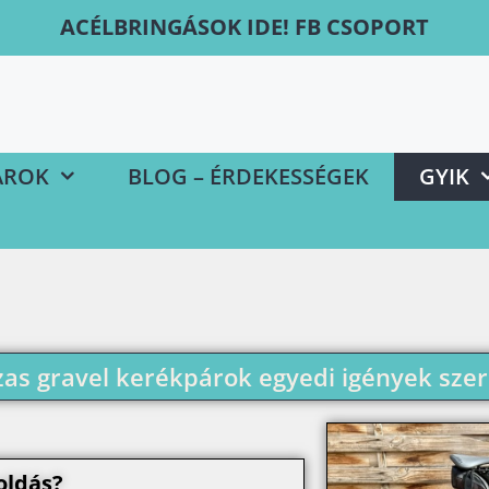
ACÉLBRINGÁSOK IDE! FB CSOPORT
ÁROK
BLOG – ÉRDEKESSÉGEK
GYIK
as gravel kerékpárok egyedi igények szer
oldás?