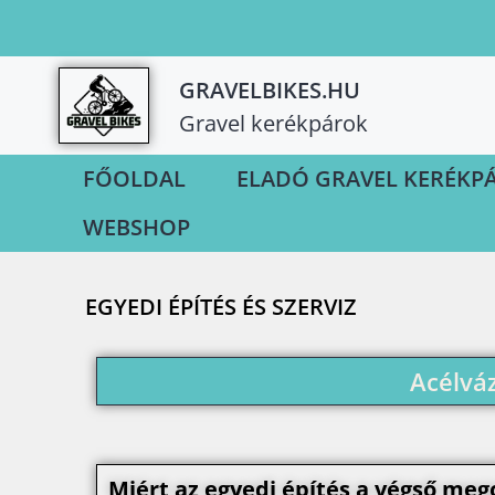
GRAVELBIKES.HU
Gravel kerékpárok
FŐOLDAL
ELADÓ GRAVEL KERÉKP
WEBSHOP
EGYEDI ÉPÍTÉS ÉS SZERVIZ
Acélváz
Miért az egyedi építés a végső meg