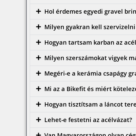
Hol érdemes egyedi gravel bri
Milyen gyakran kell szervizelni
Hogyan tartsam karban az acé
Milyen szerszámokat vigyek m
Megéri-e a kerámia csapágy gr
Mi az a Bikefit és miért kötelez
Hogyan tisztítsam a láncot ter
Lehet-e festetni az acélvázat?
Van Magyarországon olyan cég, 