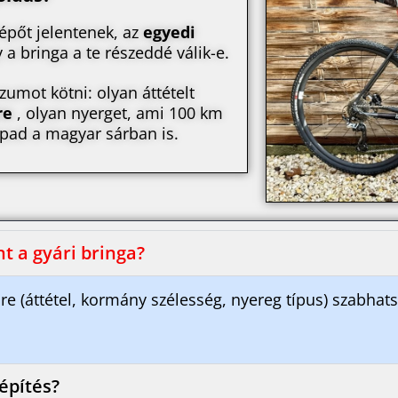
épőt jelentenek, az
egyedi
 a bringa a te részeddé válik-e.
umot kötni: olyan áttételt
re
, olyan nyerget
, ami 100 km
apad a magyar sárban is.
nt a gyári bringa?
re (áttétel, kormány szélesség, nyereg típus) szabhatsz
építés?