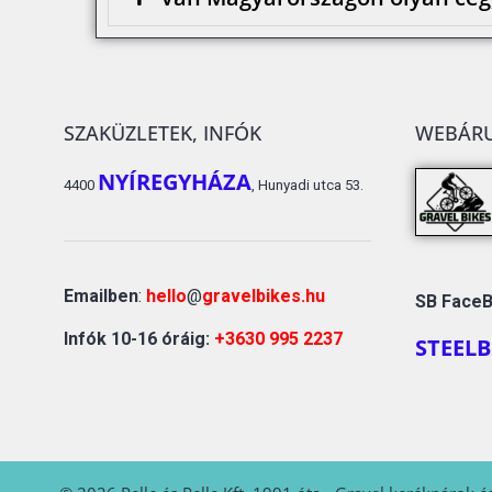
SZAKÜZLETEK, INFÓK
WEBÁR
NYÍREGYHÁZA
4400
, Hunyadi utca 53.
Emailben
:
hello
@
gravelbikes.hu
SB FaceB
Infók 10-16 óráig:
+3630 995 2237
STEELB