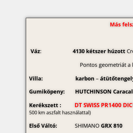
Más fels
Váz
:
4130 két
szer húzott
Cr
Pontos geometriát a k
Villa:
karbon
–
átütőtenge
Gumiköpeny:
HUTCHINSON Caracal 
DT SWISS PR1400 DIC
Kerékszett :
500 km aszfalt használattal)
Első Váltó:
SHIMANO
GRX 810