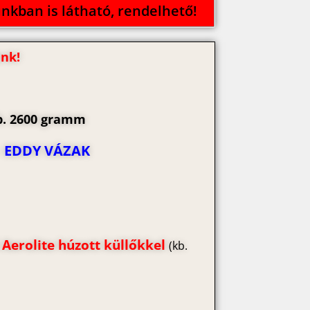
nkban is látható, rendelhető!
ünk!
b. 2600 gramm
EDDY VÁZAK
:
Aerolite húzott küllőkkel
(kb.