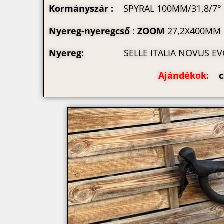
Kormányszár :
SPYRAL 100MM/31,8/7°
Nyereg-nyeregcső
:
ZOOM
27,2X400MM
Nyereg:
SELLE ITALIA NOVUS EVO
Ajándékok:
c