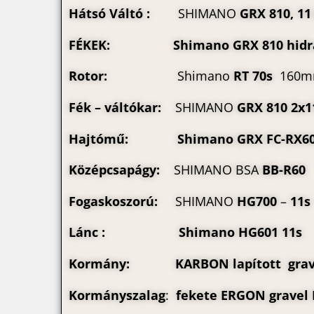
Hátsó Váltó :
SHIMANO
GRX 810, 11
FÉKEK:
Shimano GRX 810 hidr
Rotor:
Shimano
RT 70s
160
Fék – váltókar:
SHIMANO
GRX 810 2x1
Hajtómű:
Shimano GRX FC-RX6
Középcsapágy:
SHIMANO BSA
BB-R60
Fogaskoszorú:
SHIMANO
HG700
–
11s
Lánc : Shimano HG601 11s
Kormány:
KARBON lapított grav
Kormányszalag
:
fekete ERGON gravel 