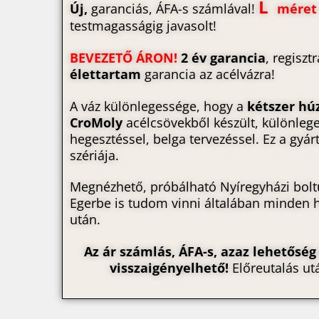
L
Új,
garanciás, ÁFA-s számlával!
méret 
testmagasságig javasolt!
BEVEZETŐ ÁRON!
2 év garancia
, regiszt
élettartam
garancia az acélvázra!
A váz különlegessége, hogy a
kétszer hú
CroMoly
acélcsövekből készült, különle
hegesztéssel, belga tervezéssel. Ez a gyá
szériája.
Megnézhető, próbálható Nyíregyházi bol
Egerbe is tudom vinni általában minden 
után.
Az ár számlás, ÁFA-s, azaz lehetőség
visszaigényelhető!
Előreutalás ut