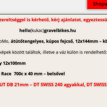
Shopu
zereltséggel is kérhető, kérj ajánlatot, egyeztess
hello
(kukac)
gravelbikes.hu
oMo,
átütőtengelyes, kúpos fejcső, 12x144mm – k
épek között találtok, illetve a váz külön is rendelhető
ly 12x100mm
Race 700c x 40 mm – belsővel
UT DB 21mm – DT SWISS 240 agyakkal, DT SWISS 