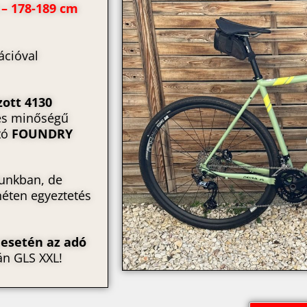
– 178-189 cm
rációval
zott
4130
ges minőségű
rtó
FOUNDRY
tunkban, de
héten egyeztetés
 esetén az adó
án GLS XXL!