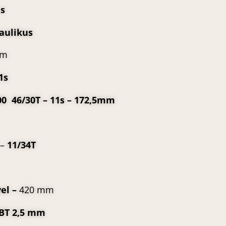
 s
aulikus
mm
1s
00
46/30T – 11s – 172,5mm
–
11/34T
el –
420 mm
BT 2,5 mm