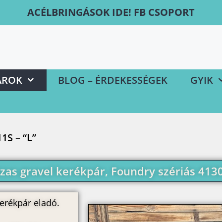
ACÉLBRINGÁSOK IDE! FB CSOPORT
ÁROK
BLOG – ÉRDEKESSÉGEK
GYIK
1S – “L”
as gravel kerékpár, Foundry szériás 4130
erékpár eladó.