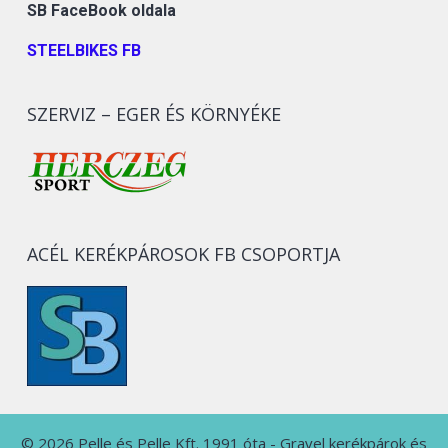
SB FaceBook oldala
STEELBIKES FB
SZERVIZ – EGER ÉS KÖRNYÉKE
ACÉL KERÉKPÁROSOK FB CSOPORTJA
© 2026 Pelle és Pelle Kft. 1991 óta - Gravel kerékpárok és