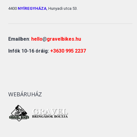
4400
NYÍREGYHÁZA
, Hunyadi utca 53.
Emailben
:
hello
@
gravelbikes.hu
Infók 10-16 óráig:
+3630 995 2237
WEBÁRUHÁZ