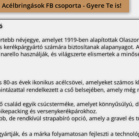
Acélbringások FB csoporta - Gyere Te is!
ó
ertebb névjegye, amelyet 1919-ben alapítottak Olasz
s kerékpárgyártó számára biztosítanak alapanyagot. 
inarello használják, és világszerte elismertek a minős
és 80-as évek ikonikus acélcsövei, amelyeket számos 
lmintázattal rendelkezett a cső belsejében, amely mé
ő család egyik csúcsterméke, amelyet könnyűsúlyú, d
, bikepacking és versenykerékpárokhoz.
bb, de rendkívül strapabíró opció, amely a gravel és
rtják, és a márka folyamatosan fejleszti a technoló