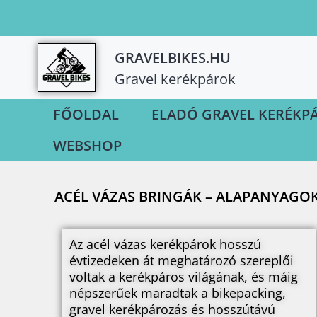
GRAVELBIKES.HU
Gravel kerékpárok
FŐOLDAL
ELADÓ GRAVEL KERÉKP
WEBSHOP
ACÉL VÁZAS BRINGÁK – ALAPANYAGO
Az acél vázas kerékpárok hosszú
évtizedeken át meghatározó szereplői
voltak a kerékpáros világának, és máig
népszerűek maradtak a bikepacking,
gravel kerékpározás és hosszútávú