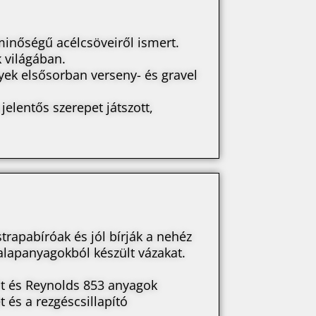
minőségű acélcsöveiről ismert.
 világában.
yek elsősorban verseny- és gravel
elentős szerepet játszott,
rapabíróak és jól bírják a nehéz
 alapanyagokból készült vázakat.
it és Reynolds 853 anyagok
 és a rezgéscsillapító