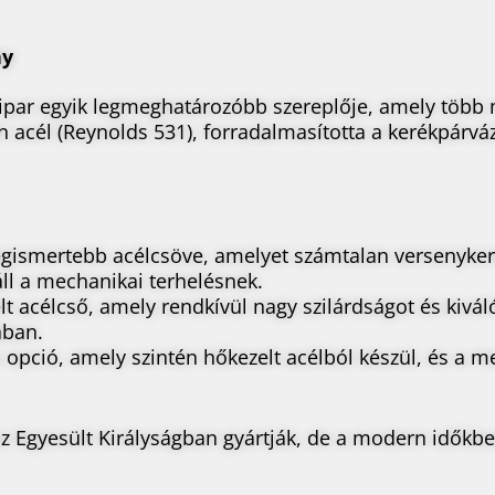
ny
par egyik legmeghatározóbb szereplője, amely több m
acél (Reynolds 531), forradalmasította a kerékpárváz
 legismertebb acélcsöve, amelyet számtalan versenyke
áll a mechanikai terhelésnek.
t acélcső, amely rendkívül nagy szilárdságot és kivá
ában.
 opció, amely szintén hőkezelt acélból készül, és a m
Egyesült Királyságban gyártják, de a modern időkben