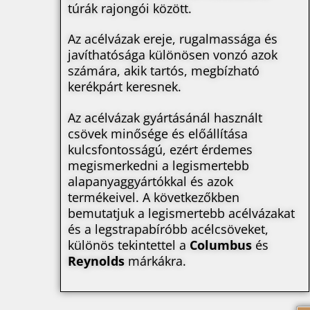
túrák rajongói között.
Az acélvázak ereje, rugalmassága és
javíthatósága különösen vonzó azok
számára, akik tartós, megbízható
kerékpárt keresnek.
Az acélvázak gyártásánál használt
csövek minősége és előállítása
kulcsfontosságú, ezért érdemes
megismerkedni a legismertebb
alapanyaggyártókkal és azok
termékeivel. A következőkben
bemutatjuk a legismertebb acélvázakat
és a legstrapabíróbb acélcsöveket,
különös tekintettel a
Columbus
és
Reynolds
márkákra.