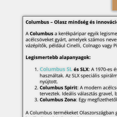
Columbus – Olasz minőség és innováci
A
Columbus
a kerékpáripar egyik legism
acélcsöveket gyárt, amelyek számos neve
vázépítők, például Cinelli, Colnago vagy P
Legismertebb alapanyagok:
Columbus SL
és SLX
: A 1970-es 
használtak. Az SLX speciális spirá
nyújtott.
Columbus Spirit
: A modern acélcs
terveztek. Ideális választás gravel
Columbus Zona
: Egy megfizethető
A Columbus termékeket Olaszországban gyá