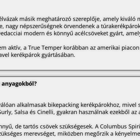
célvázak másik meghatározó szereplője, amely kiváló 
ge, nagy népszerűségnek örvendenek a túrakerékpárok
Dedacciai modern és könnyű acélcsöveket gyárt, amel
m aktív, a True Temper korábban az amerikai piacon j
avel kerékpárok gyártásában.
z anyagokból?
lóan alkalmasak bikepacking kerékpárokhoz, mivel st
Surly, Salsa és Cinelli, gyakran használnak ezekből az
nyű, de tartós csövek szükségesek. A Columbus Spir
a szükséges merevséget, miközben megőrzik a kényelmet