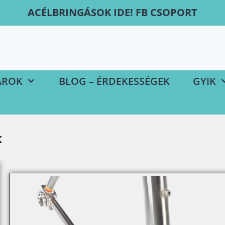
ACÉLBRINGÁSOK IDE! FB CSOPORT
ÁROK
BLOG – ÉRDEKESSÉGEK
GYIK
K