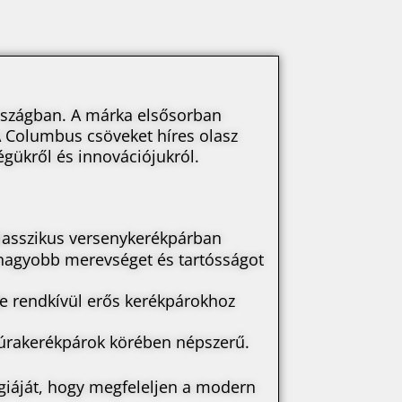
országban. A márka elsősorban
A Columbus csöveket híres olasz
égükről és innovációjukról.
klasszikus versenykerékpárban
g nagyobb merevséget és tartósságot
e rendkívül erős kerékpárokhoz
 túrakerékpárok körében népszerű.
giáját, hogy megfeleljen a modern