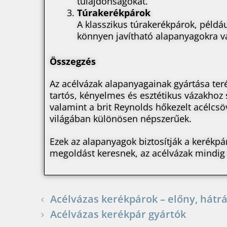
tulajdonságokat.
Túrakerékpárok
A klasszikus túrakerékpárok, példáu
könnyen javítható alapanyagokra va
Összegzés
Az acélvázak alapanyagainak gyártása ter
tartós, kényelmes és esztétikus vázakhoz 
valamint a brit Reynolds hőkezelt acélcsö
világában különösen népszerűek.
Ezek az alapanyagok biztosítják a kerékpá
megoldást keresnek, az acélvázak mindig 
Acélvázas kerékpárok – előny, hátr
Acélvázas kerékpár gyártók