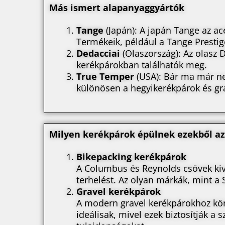
Más ismert alapanyaggyártók
Tange
(Japán): A japán Tange az a
Termékeik, például a Tange Presti
Dedacciai
(Olaszország): Az olasz 
kerékpárokban találhatók meg.
True Temper
(USA): Bár ma már ne
különösen a hegyikerékpárok és gr
Milyen kerékpárok épülnek ezekből a
Bikepacking kerékpárok
A Columbus és Reynolds csövek kivá
terhelést. Az olyan márkák, mint a 
Gravel kerékpárok
A modern gravel kerékpárokhoz kön
ideálisak, mivel ezek biztosítják 