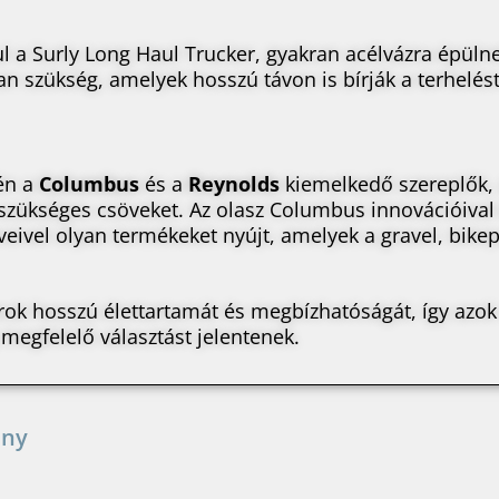
l a Surly Long Haul Trucker, gyakran acélvázra épülne
n szükség, amelyek hosszú távon is bírják a terhelést
én a
Columbus
és a
Reynolds
kiemelkedő szereplők, a
szükséges csöveket. Az olasz Columbus innovációival é
veivel olyan termékeket nyújt, amelyek a gravel, bike
rok hosszú élettartamát és megbízhatóságát, így azok 
megfelelő választást jelentenek.
ány