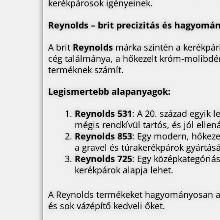
kerékpárosok igényeinek.
Reynolds – brit precizitás és hagyomá
A brit
Reynolds
márka szintén a kerékpári
cég találmánya, a hőkezelt króm-molibdén 
terméknek számít.
Legismertebb alapanyagok:
Reynolds 531
: A 20. század egyik
mégis rendkívül tartós, és jól ellen
Reynolds 853
: Egy modern, hőkezel
a gravel és túrakerékpárok gyártás
Reynolds 725
: Egy középkategóriás
kerékpárok alapja lehet.
A Reynolds termékeket hagyományosan az 
és sok vázépítő kedveli őket.