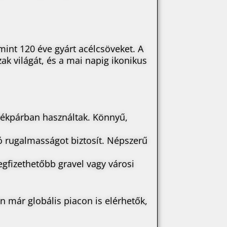
int 120 éve gyárt acélcsöveket. A
ak világát, és a mai napig ikonikus
rékpárban használtak. Könnyű,
ló rugalmasságot biztosít. Népszerű
egfizethetőbb gravel vagy városi
 már globális piacon is elérhetők,