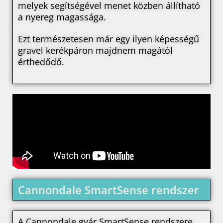
melyek segítségével menet közben állítható
a nyereg magassága.
Ezt természetesen már egy ilyen képességű
gravel kerékpáron majdnem magától
érthedődő.
Cannondale SmartSense rendszer
A Cannondale gyár SmartSense rendszere