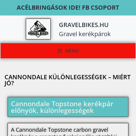
ACÉLBRINGÁSOK IDE! FB CSOPORT
GRAVELBIKES.HU
Gravel kerékpárok
MENÜ
CANNONDALE KÜLÖNLEGESSÉGEK – MIÉRT
JÓ?
Cannondale Topstone kerékpár
előnyök, különlegességek
A Cannondale Topstone carbon gravel