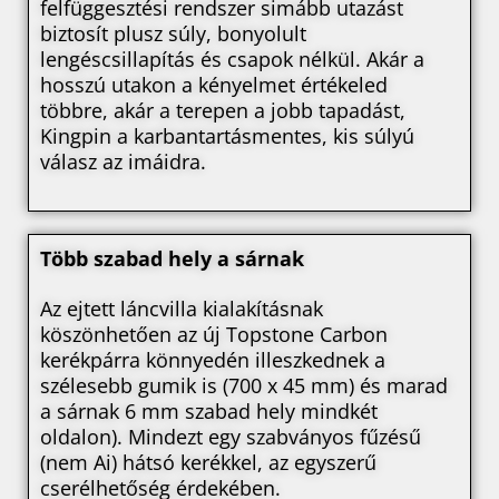
felfüggesztési rendszer simább utazást
biztosít plusz súly, bonyolult
lengéscsillapítás és csapok nélkül. Akár a
hosszú utakon a kényelmet értékeled
többre, akár a terepen a jobb tapadást,
Kingpin a karbantartásmentes, kis súlyú
válasz az imáidra.
Több szabad hely a sárnak
Az ejtett láncvilla kialakításnak
köszönhetően az új Topstone Carbon
kerékpárra könnyedén illeszkednek a
szélesebb gumik is (700 x 45 mm) és marad
a sárnak 6 mm szabad hely mindkét
oldalon). Mindezt egy szabványos fűzésű
(nem Ai) hátsó kerékkel, az egyszerű
cserélhetőség érdekében.