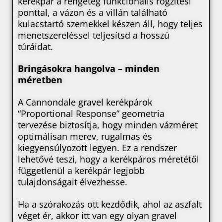
kerékpár a rengeteg funkcionális rögzítési
ponttal, a vázon és a villán található
kulacstartó szemekkel készen áll, hogy teljes
menetszereléssel teljesítsd a hosszú
túráidat.
Bringásokra hangolva – minden
méretben
A Cannondale gravel kerékpárok
“Proportional Response” geometria
tervezése biztosítja, hogy minden vázméret
optimálisan merev, rugalmas és
kiegyensúlyozott legyen. Ez a rendszer
lehetővé teszi, hogy a kerékpáros méretétől
függetlenül a kerékpár legjobb
tulajdonságait élvezhesse.
Ha a szórakozás ott kezdődik, ahol az aszfalt
véget ér, akkor itt van egy olyan gravel